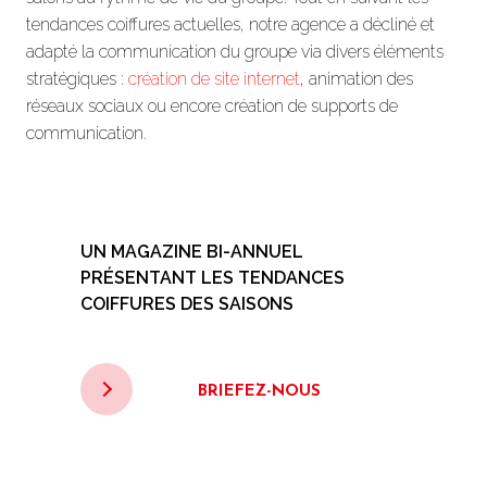
tendances coiffures actuelles, notre agence a décliné et
adapté la communication du groupe via divers éléments
stratégiques :
création de site internet
, animation des
réseaux sociaux ou encore création de supports de
communication.
UN MAGAZINE BI-ANNUEL
PRÉSENTANT LES TENDANCES
COIFFURES DES SAISONS
BRIEFEZ-NOUS