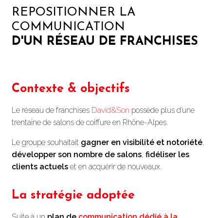
REPOSITIONNER LA
COMMUNICATION
D'UN RÉSEAU DE FRANCHISES
Contexte & objectifs
Le réseau de franchises
David&Son
possède plus d’une
trentaine de salons de coiffure en Rhône-Alpes.
Le groupe souhaitait
gagner en visibilité et notoriété
,
développer son nombre de salons
,
fidéliser les
clients actuels
et en acquérir de nouveaux.
La stratégie adoptée
Suite à un
plan de
communication dédié à la