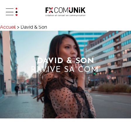
Accueil
>
David & Son
DAVID & SON
RAVIVE SA COM’