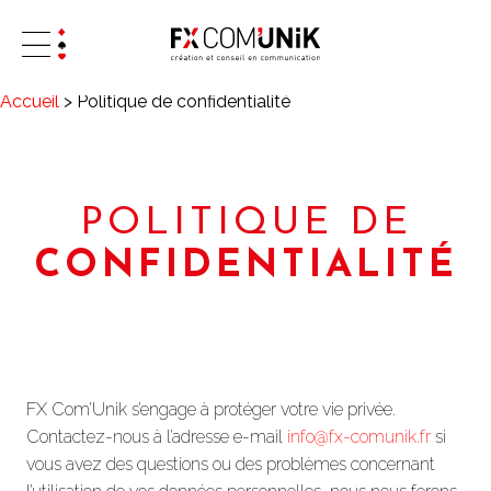
Accueil
>
Politique de confidentialité
POLITIQUE DE
CONFIDENTIALITÉ
FX Com’Unik s’engage à protéger votre vie privée.
Contactez-nous à l’adresse e-mail
info@fx-comunik.fr
si
vous avez des questions ou des problèmes concernant