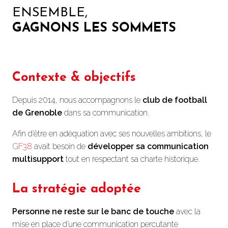
ENSEMBLE,
GAGNONS LES SOMMETS
Contexte & objectifs
Depuis 2014, nous accompagnons le
club de football
de Grenoble
dans sa communication.
Afin d’être en adéquation avec ses nouvelles ambitions, le
GF38
avait besoin de
développer sa communication
multisupport
tout en respectant sa charte historique.
La stratégie adoptée
Personne ne reste sur le banc de touche
avec la
mise en place d’une communication percutante