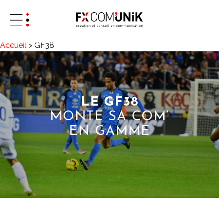
Accueil
>
GF38
LE GF38
MONTE SA COM’
EN GAMME