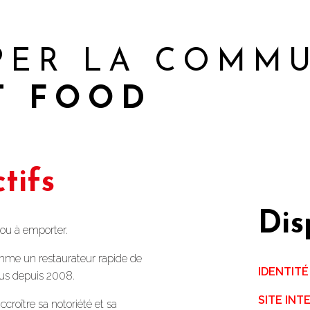
PER LA COMM
T FOOD
tifs
Dis
 ou à emporter.
comme un restaurateur rapide de
IDENTITÉ
us depuis 2008.
SITE INT
croître sa notoriété et sa