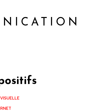
UNICATION
positifs
 VISUELLE
ERNET