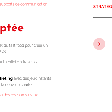
 supports de communication
.
STRATÉGI
optée
t du fast food pour créer un
 US.
authenticité à travers la
rketing
avec des jeux instants
 la nouvelle charte.
on des réseaux sociaux
.