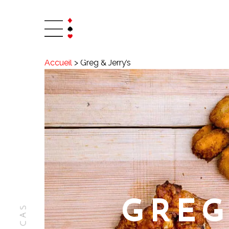
Accueil
>
Greg & Jerry’s
GREG