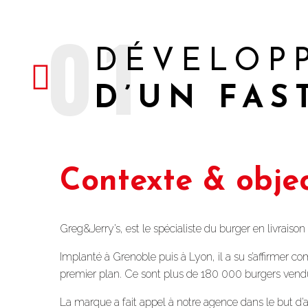
01
DÉVELOP
D’UN FAS
Contexte & objec
Greg&Jerry’s, est le spécialiste du burger en livraison
Implanté à Grenoble puis à Lyon, il a su s’affirmer 
premier plan. Ce sont plus de 180 000 burgers vend
La marque a fait appel à notre agence dans le but d’ac