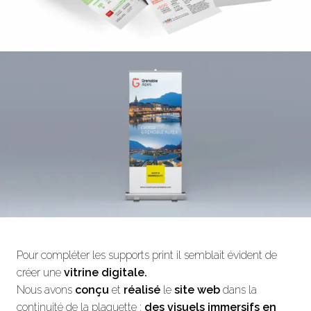
Pour compléter les supports print il semblait évident de
créer une
vitrine digitale.
Nous avons
conçu
et
réalisé
le
site web
dans la
continuité de la plaquette :
des visuels immersifs en