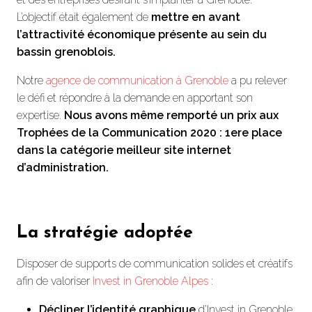
L’objectif était également de
mettre en avant
l’attractivité économique présente au sein du
bassin grenoblois.
Notre
agence de communication à Grenoble
a pu relever
le défi et répondre à la demande en apportant son
expertise.
Nous avons même remporté un prix aux
Trophées de la Communication 2020 : 1ere place
dans la catégorie meilleur site internet
d’administration.
La stratégie adoptée
Disposer de supports de communication solides et créatifs
afin de valoriser
Invest in Grenoble Alpes
:
Décliner l’identité graphique
d’Invest in Grenoble