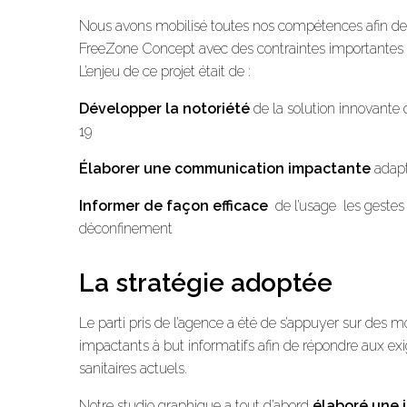
Nous avons mobilisé toutes nos compétences afin de
FreeZone Concept avec des contraintes importantes 
L’enjeu de ce projet était de :
Développer la notoriété
de la solution innovante
19
Élaborer une communication impactante
adapt
Informer de façon efficace
de l’usage les gestes 
déconfinement
La stratégie adoptée
Le parti pris de l’agence a été de s’appuyer sur de
impactants à but informatifs afin de répondre aux ex
sanitaires actuels.
Notre studio graphique a tout d’abord
élaboré une i