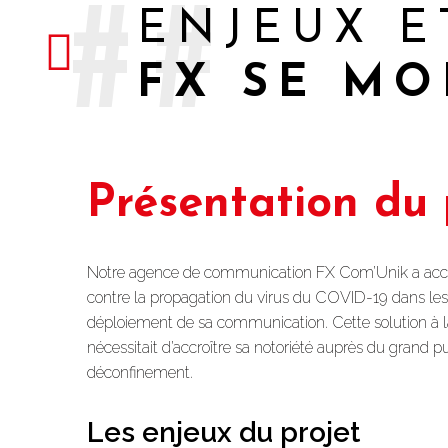
##
ENJEUX E
FX SE MO
Présentation du 
Notre agence de communication FX Com’Unik a accom
contre la propagation du virus du COVID-19 dans les 
déploiement de sa communication. Cette solution à la 
nécessitait d’accroître sa notoriété auprès du grand p
déconfinement.
Les enjeux du projet