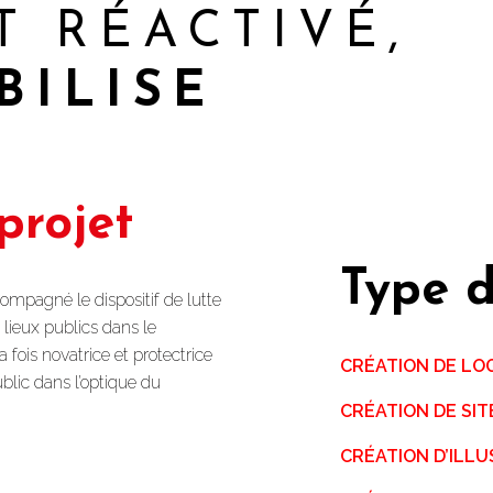
T RÉACTIVÉ,
BILISE
projet
Type d
pagné le dispositif de lutte
lieux publics dans le
fois novatrice et protectrice
CRÉATION DE LO
ublic dans l’optique du
CRÉATION DE SI
CRÉATION D’ILL