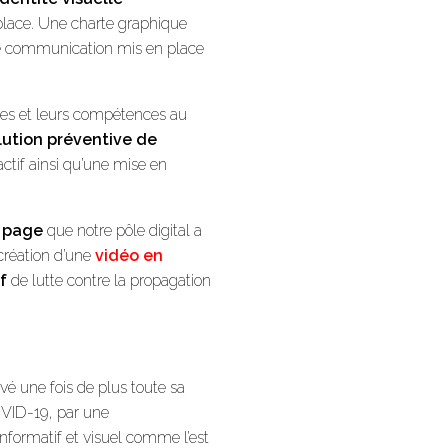
 place. Une charte graphique
de communication mis en place
ses et leurs compétences au
olution préventive de
ractif ainsi qu’une mise en
g page
que notre pôle digital a
création d’une
vidéo en
f
de lutte contre la propagation
é une fois de plus toute sa
OVID-19, par une
formatif et visuel comme l’est