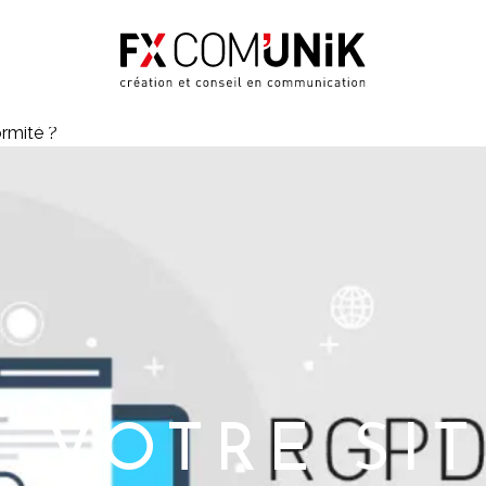
ormité ?
, VOTRE SI