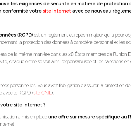
nouvelles exigences de sécurité en matière de protection
 conformité votre
site Internet
avec ce nouveau règleme
Données (RGPD)
est un règlement européen majeur qui a pour objet 
ncernant la protection des données à caractère personnel et les act
quera de la même manière dans les 28 États membres de l’Union E
tivité, chaque entité se voit ainsi responsabilisée et les sanctions 
nées personnelles, vous avez l’obligation d’assurer la protection 
té avec le RGPD (
site CNIL
).
otre site Internet ?
ication a mis en place
une offre sur mesure spécifique au
nternet :