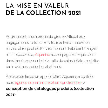
LA MISE EN VALEUR
DE LA COLLECTION 2021
Aquarine est une marque du groupe Allibert aux
engagements forts : créativité, réactivité, innovation,
service et respect de l’environnement. Fabricant français
multi-spécialiste,
Aquarine
accompagne chaque client
dans l’aménagement de la salle de bains idéale : mobilier,
bain, wellness, douche, abattants…
Après avoir lancé un appel d’offre, Aquarine a confié à
notre
agence de communication sur Grenoble
la
conception de catalogues produits (collection
2021).