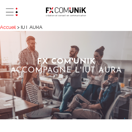
Accueil
>
IUT AURA
FX COM'UNIK
ACCOMPAGNE L'IUT AURA