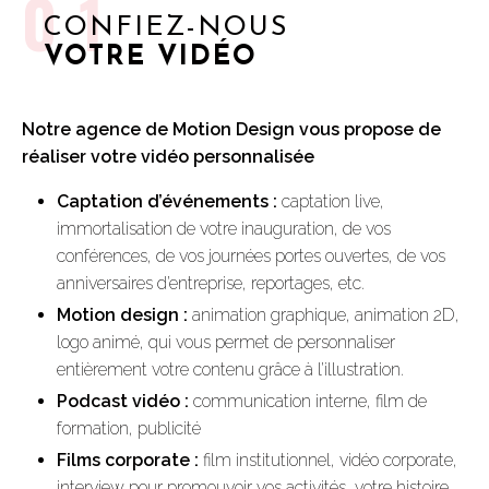
01
CONFIEZ-NOUS
VOTRE VIDÉO
Notre agence de
Motion Design
vous propose de
réaliser votre vidéo personnalisée
Captation d’événements :
captation live,
immortalisation de votre inauguration, de vos
conférences, de vos journées portes ouvertes, de vos
anniversaires d’entreprise, reportages, etc.
Motion design :
animation graphique, animation 2D,
logo animé, qui vous permet de personnaliser
entièrement votre contenu grâce à l’illustration.
Podcast vidéo :
communication interne, film de
formation, publicité
Films corporate :
film institutionnel, vidéo corporate,
interview pour promouvoir vos activités, votre histoire,