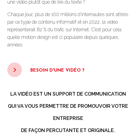
une vidéo plutôt que de lire du texte ?
Chaque jour, plus de 100 millions d’internautes sont attirés
par ce type de contenu informatif et en 2022, la vidéo
représenterait 82 % du trafic sur Internet.
C’est pour cela
quelle motion design est ci populaire depuis quelques
années.
BESOIN D'UNE VIDÉO ?
LA VIDÉO EST UN SUPPORT DE COMMUNICATION
QUI VA VOUS PERMETTRE DE PROMOUVOIR VOTRE
ENTREPRISE
DE FAÇON PERCUTANTE ET ORIGINALE.